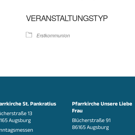
VERANSTALTUNGSTYP
oogle Kalender
iCalendar
Erstkommunion
arrkirche St. Pankratius
Pfarrkirche Unsere Liebe
Frau
ücherstraße 13
165 Augsburg
Blücherstraße 91
86165 Augsburg
nntagsmessen