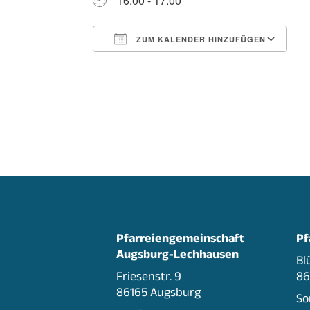
16:00 - 17:00
ZUM KALENDER HINZUFÜGEN
ICS herunterladen
G
Pfarreiengemeinschaft
Pf
Augsburg-Lechhausen
Bl
Friesenstr. 9
86
86165 Augsburg
So